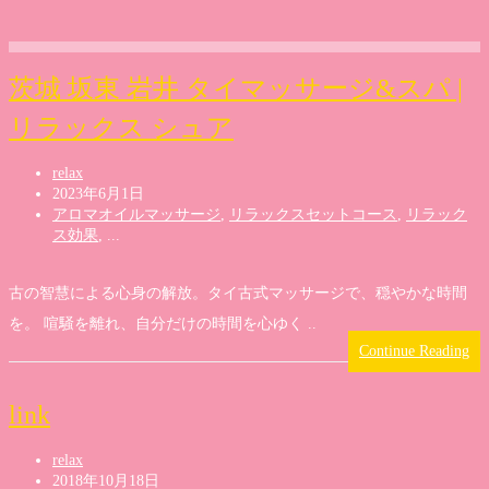
茨城 坂東 岩井 タイマッサージ&スパ |
リラックス シュア
relax
2023年6月1日
アロマオイルマッサージ
,
リラックスセットコース
,
リラック
ス効果
, ...
古の智慧による心身の解放。タイ古式マッサージで、穏やかな時間
を。 喧騒を離れ、自分だけの時間を心ゆく ..
Continue Reading
link
relax
2018年10月18日