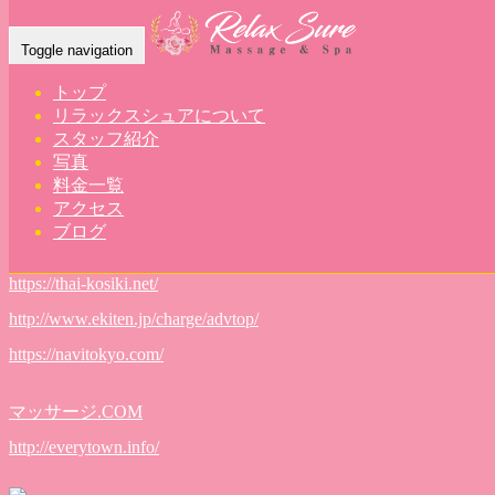
link
Toggle navigation
トップ
relax
2018年10月18日
リラックスシュアについて
茨城タイマッサージ
スタッフ紹介
写真
Home
-
茨城タイマッサージ
-
lin…
料金一覧
アクセス
サイト登録宣伝AUL
ブログ
https://thai-kosiki.net/
http://www.ekiten.jp/charge/advtop/
https://navitokyo.com/
マッサージ.COM
http://everytown.info/