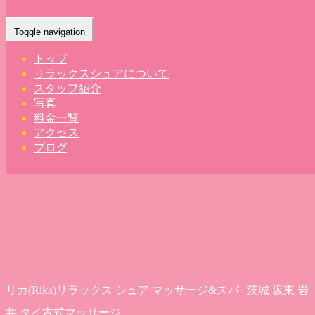
Home
-
リカ(…
Toggle navigation
トップ
リラックスシュアについて
スタッフ紹介
写真
料金一覧
アクセス
ブログ
リカ(Rika)リラックス シュア マッサージ&スパ | 茨城 坂東 岩
井 タイ古式マッサージ